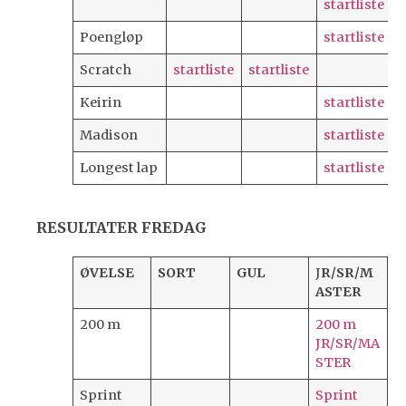
startliste B 
Poengløp
startliste
Scratch
startliste
startliste
Keirin
startliste
Madison
startliste
Longest lap
startliste
RESULTATER FREDAG
ØVELSE
SORT
GUL
J
R/SR/M
ASTER
200 m
200 m
JR/SR/MA
STER
Sprint
Sprint