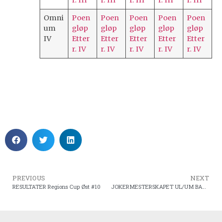
Omni
Poen
Poen
Poen
Poen
Poen
um
gløp
gløp
gløp
gløp
gløp
IV
Etter
Etter
Etter
Etter
Etter
r. IV
r. IV
r. IV
r. IV
r. IV
PREVIOUS
NEXT
RESULTATER Regions Cup Øst #10
JOKERMESTERSKAPET UL/UM BANE 2025