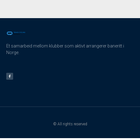
Et samarbeid mellom klubber som aktivt arrangerer baneritt i
Norge.
© All rights reserved