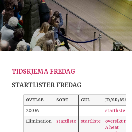
TIDSKJEMA FREDAG
STARTLISTER FREDAG
ØVELSE
SORT
GUL
J
R/SR/MAS
200 M
startliste
Elimination
startliste
startliste
oversikt ryt
A heat