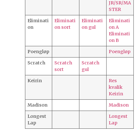
JR/SR/MA
STER
Eliminati
Eliminati
Eliminati
Eliminati
on
on sort
on gul
on A
Eliminati
on B
Poengløp
Poengløp
Scratch
Scratch
Scratch
sort
gul
Keirin
Res
kvalik
Keirin
Madison
Madison
Longest
Longest
Lap
Lap