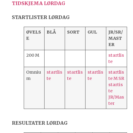
TIDSKJEMA LØRDAG
STARTLISTER LØRDAG
ØVELS
BLÅ
SORT
GUL
JR/SR/
E
MAST
ER
200 M
startlis
te
Omniu
startlis
startlis
startlis
startlis
m
te
te
te
te M SR
startis
te
JR/Mas
ter
RESULTATER LØRDAG