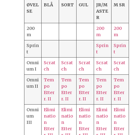
ØVEL
BLÅ
SORT
GUL
JR/M
M SR
SE
ASTE
R
200
200
200
m
m
m
Sprin
Sprin
Sprin
t
t
t
Omni
Scrat
Scrat
Scrat
Scrat
Scrat
um I
ch
ch
ch
ch
ch
Omni
Tem
Tem
Tem
Tem
Tem
um II
po
po
po
po
po
Etter
Etter
Etter
Etter
Etter
r. II
r. II
r. II
r. II
r. II
Omni
Elimi
Elimi
Elimi
Elimi
Elimi
um
natio
natio
natio
natio
natio
III
n
n
n
n
n
Etter
Etter
Etter
Etter
Etter
r. III
r. III
r. III
r. III
r. III