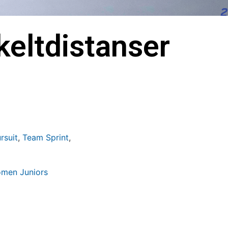
eltdistanser
rsuit
,
Team Sprint
,
men Juniors