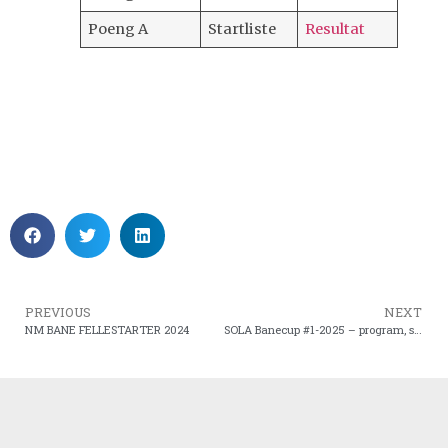
Poeng A
Startliste
Resultat
PREVIOUS
NEXT
NM BANE FELLESTARTER 2024
SOLA Banecup #1-2025 – program, startlister og resultat