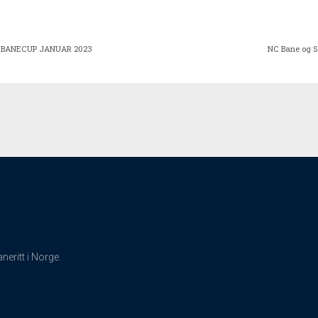
A BANECUP JANUAR 2023
NC Bane og So
eritt i Norge.