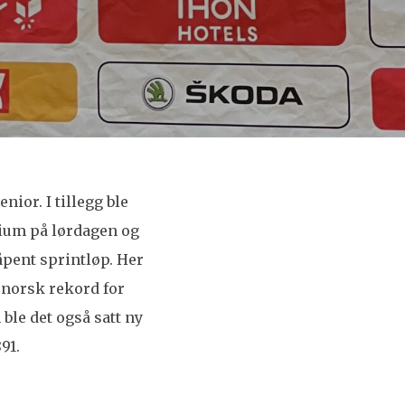
ior. I tillegg ble
nium på lørdagen og
åpent sprintløp. Her
y norsk rekord for
 ble det også satt ny
91.