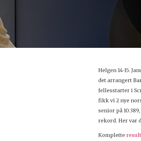
Helgen 14-15. Jan
det arrangert Ba
fellesstarter i 
fikk vi 2 nye no
senior på 10.389,
rekord. Her var d
Komplette
resul