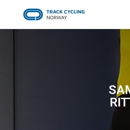
SA
RI