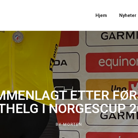
Hjem
Nyheter
MMENLAGT ETTER FØR
TTHELG I NORGESCUP 2
BY
MORTEN