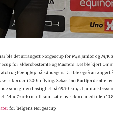
uar ble det arrangert Norgescup for M/K Junior og M/K Sen
necup for aldersbestemte og Masters. Det ble kjørt Om
Scratch og Poengløp på søndagen. Det ble også arrangert 
rske rekorder i 200m flying. Sebastian Kartfjord satte n
 noe som gir en hastighet på 69.30 km/t. I juniorklassen
et Felix Ørn-Kristoff som satte ny rekord med tiden 10.8
tater
for helgens Norgescup