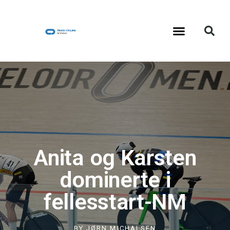
Anita og Karsten
dominerte i
fellesstart-NM
BY
JØRN MICHALSEN